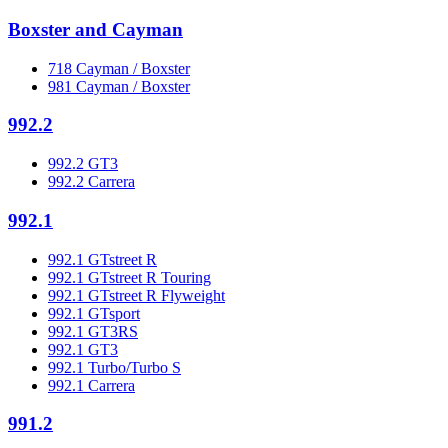
Boxster and Cayman
718 Cayman / Boxster
981 Cayman / Boxster
992.2
992.2 GT3
992.2 Carrera
992.1
992.1 GTstreet R
992.1 GTstreet R Touring
992.1 GTstreet R Flyweight
992.1 GTsport
992.1 GT3RS
992.1 GT3
992.1 Turbo/Turbo S
992.1 Carrera
991.2