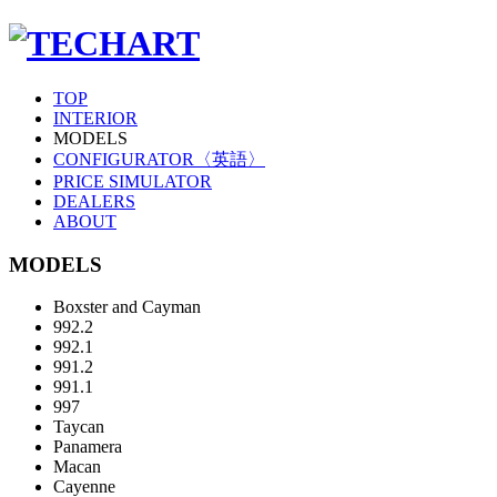
TOP
INTERIOR
MODELS
CONFIGURATOR〈英語〉
PRICE SIMULATOR
DEALERS
ABOUT
MODELS
Boxster and Cayman
992.2
992.1
991.2
991.1
997
Taycan
Panamera
Macan
Cayenne