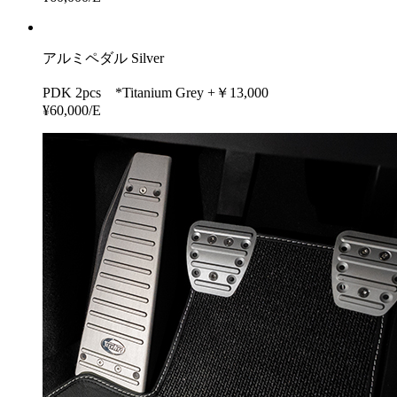
アルミペダル Silver
PDK 2pcs *Titanium Grey +￥13,000
¥60,000/E